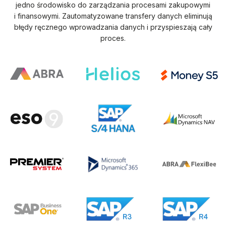
zatwierdzanie faktur zgodnie z zasadami firmy
jedno środowisko do zarządzania procesami zakupowymi
powiązanie z umowami, zamówieniami
i finansowymi. Zautomatyzowane transfery danych eliminują
i zleceniach
błędy ręcznego wprowadzania danych i przyspieszają cały
eksport zatwierdzonych faktur do systemu
proces.
księgowego