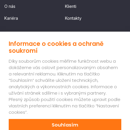
O nás
Klienti
Kariéra
Kontakty
SLUŽBY
Informace o cookies a ochraně
soukromí
Ceník
Vyzkoušejte
Díky souborům cookies měříme funkčnost webu a
dokážeme vás oslovit personalizovaným obsahem
NEWSLETTER
a relevantní reklamou. Kliknutím na tlačítko
“Souhlasím“ schválíte uložení technických,
Registrujte se do našeho newsletteru, ať vám nic neunikne.
analytických a výkonnostních cookies. Informace o
užívání stránek sdílíme i s vybranými partnery.
CS
Registrovat
Přesný způsob použití cookies můžete upravit podle
-
vlastních preferencí kliknutím na tlačítko “Nastavení
cookies”.
newsletter
Souhlasím