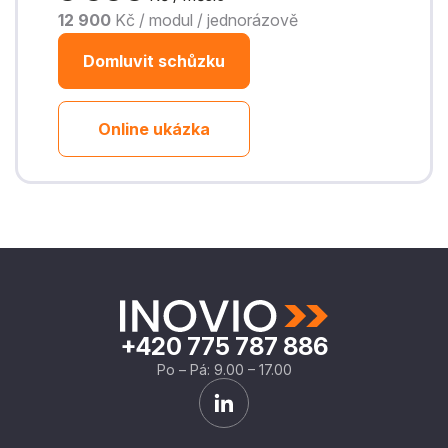
12 900
Kč /
modul
/ jednorázově
Domluvit schůzku
Online ukázka
+420 775 787 886
Po – Pá: 9.00 – 17.00