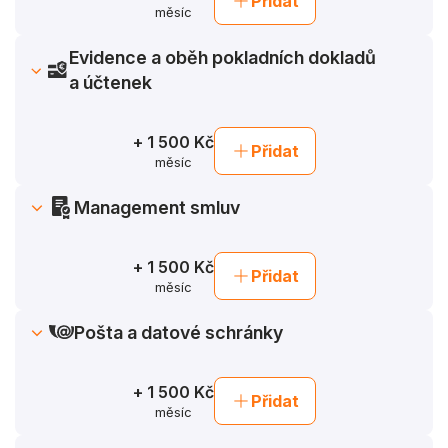
Přidat
měsíc
Evidence a oběh pokladních dokladů
a účtenek
Automatická evidence, schvalovací workflow,
vytěžování
+ 1 500 Kč
Přidat
měsíc
Management smluv
Evidence, schvalovací workflow, vazba na faktury
+ 1 500 Kč
Přidat
měsíc
Pošta a datové schránky
Stahování a workflow datových zpráv i naskenované
papírové pošty
+ 1 500 Kč
Přidat
měsíc