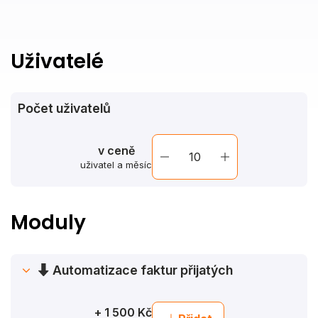
Uživatelé
Počet uživatelů
v ceně
uživatel a měsíc
Moduly
Automatizace faktur přijatých
Automatická evidence, schvalovací workflow,
vytěžování
+ 1 500 Kč