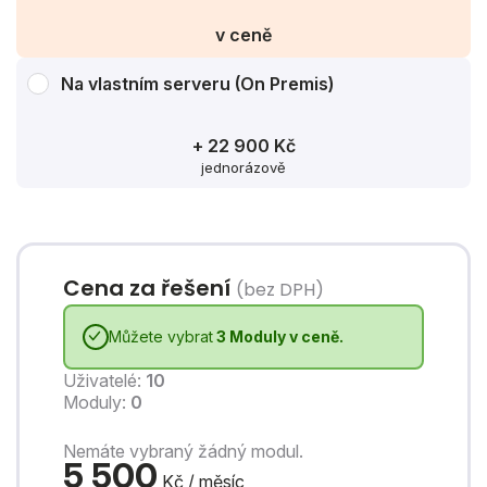
v ceně
Na vlastním serveru (On Premis)
+ 22 900 Kč
jednorázově
Cena za řešení
(bez DPH)
Můžete vybrat
3 Moduly v ceně.
Uživatelé:
10
Moduly:
0
Nemáte vybraný žádný modul.
5 500
Kč /
měsíc