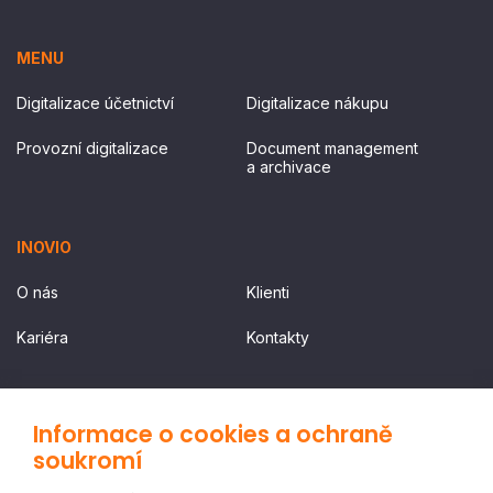
MENU
Digitalizace účetnictví
Digitalizace nákupu
Provozní digitalizace
Document management
a archivace
INOVIO
O nás
Klienti
Kariéra
Kontakty
SLUŽBY
Informace o cookies a ochraně
soukromí
Ceník
Vyzkoušejte